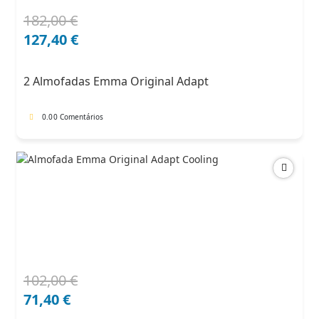
182,00
€
O
O
preço
preço
127,40
€
original
atual
era:
é:
2 Almofadas Emma Original Adapt
182,00 €.
127,40 €.
0.0
0 Comentários
102,00
€
O
O
preço
preço
71,40
€
original
atual