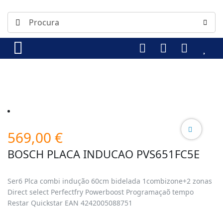
569,00
€
BOSCH PLACA INDUCAO PVS651FC5E
Ser6 Plca combi indução 60cm bidelada 1combizone+2 zonas
Direct select Perfectfry Powerboost Programaçaõ tempo
Restar Quickstar EAN 4242005088751