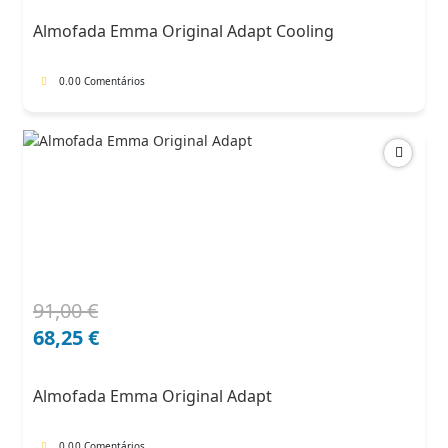
era:
é:
Almofada Emma Original Adapt Cooling
102,00 €.
71,40 €.
0.0
0 Comentários
91,00
€
O
O
preço
preço
68,25
€
original
atual
era:
é:
Almofada Emma Original Adapt
91,00 €.
68,25 €.
0.0
0 Comentários