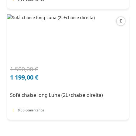
1 500,00
€
O
O
preço
preço
1 199,00
€
original
atual
era:
é:
Sofá chaise long Luna (2L+chaise direita)
1
1
500,00 €.
199,00 €.
0.0
0 Comentários