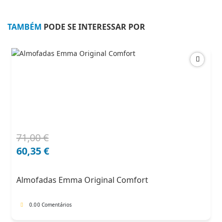
TAMBÉM
PODE SE INTERESSAR POR
71,00
€
O
O
preço
preço
60,35
€
original
atual
era:
é:
Almofadas Emma Original Comfort
71,00 €.
60,35 €.
0.0
0 Comentários