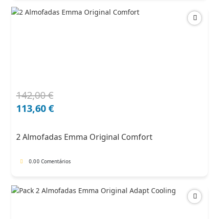
142,00
€
O
O
preço
preço
113,60
€
original
atual
era:
é:
2 Almofadas Emma Original Comfort
142,00 €.
113,60 €.
0.0
0 Comentários