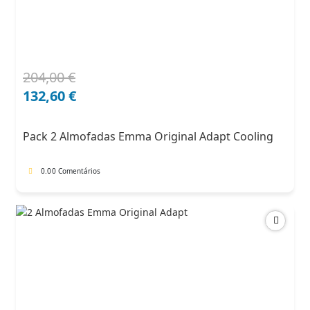
204,00
€
O
O
preço
preço
132,60
€
original
atual
era:
é:
Pack 2 Almofadas Emma Original Adapt Cooling
204,00 €.
132,60 €.
0.0
0 Comentários