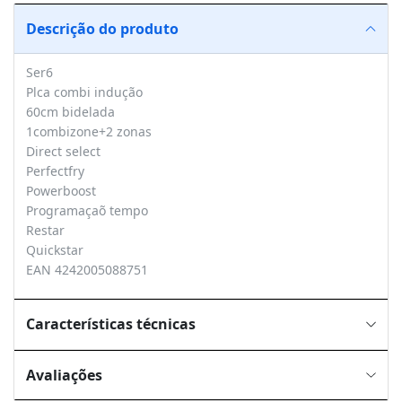
Descrição do produto
Ser6
Plca combi indução
60cm bidelada
1combizone+2 zonas
Direct select
Perfectfry
Powerboost
Programaçaõ tempo
Restar
Quickstar
EAN 4242005088751
Características técnicas
Avaliações