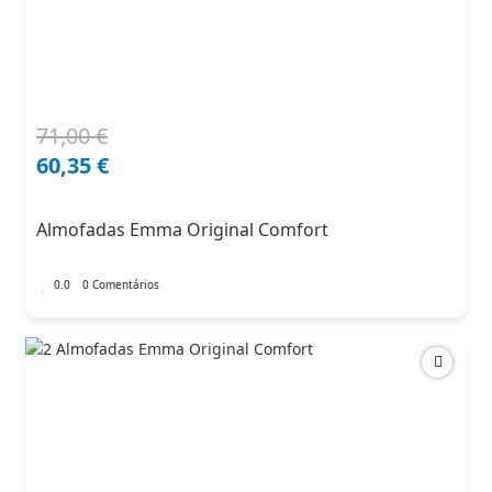
71,00
€
O
O
preço
preço
60,35
€
original
atual
era:
é:
Almofadas Emma Original Comfort
71,00 €.
60,35 €.
0.0
0 Comentários