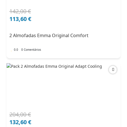
142,00
€
O
O
preço
preço
113,60
€
original
atual
era:
é:
2 Almofadas Emma Original Comfort
142,00 €.
113,60 €.
0.0
0 Comentários
204,00
€
O
O
preço
preço
132,60
€