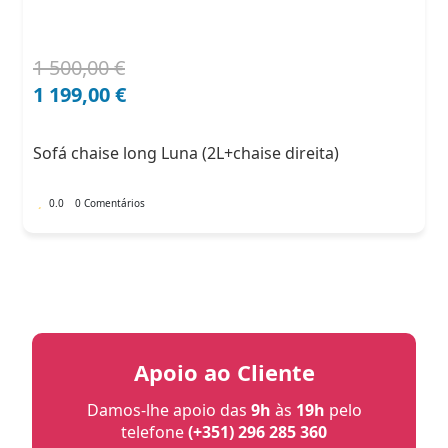
1 500,00
€
O
O
preço
preço
1 199,00
€
original
atual
era:
é:
Sofá chaise long Luna (2L+chaise direita)
1
1
500,00 €.
199,00 €.
0.0
0 Comentários
Apoio ao Cliente
Damos-lhe apoio das
9h
às
19h
pelo
telefone
(+351) 296 285 360