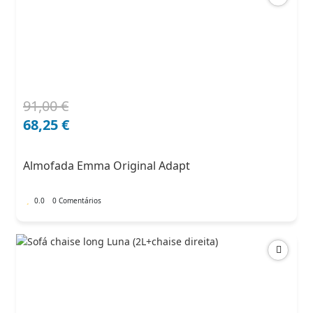
91,00
€
O
O
preço
preço
68,25
€
original
atual
era:
é:
Almofada Emma Original Adapt
91,00 €.
68,25 €.
0.0
0 Comentários