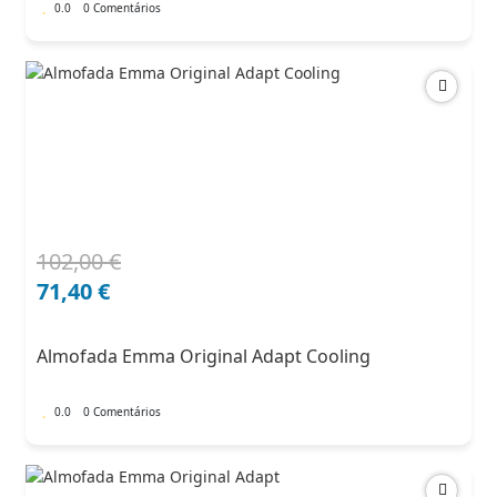
0.0
0 Comentários
102,00
€
O
O
preço
preço
71,40
€
original
atual
era:
é:
Almofada Emma Original Adapt Cooling
102,00 €.
71,40 €.
0.0
0 Comentários