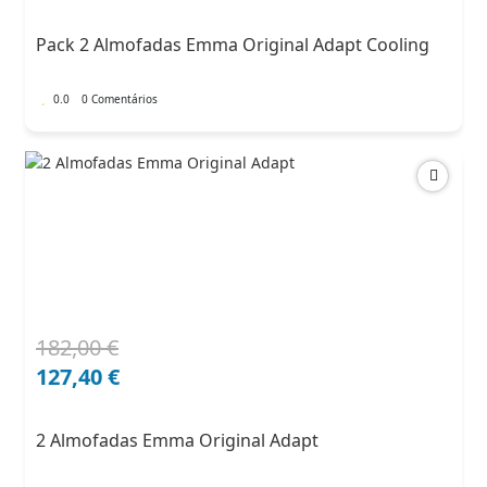
original
atual
era:
é:
Pack 2 Almofadas Emma Original Adapt Cooling
204,00 €.
132,60 €.
0.0
0 Comentários
182,00
€
O
O
preço
preço
127,40
€
original
atual
era:
é:
2 Almofadas Emma Original Adapt
182,00 €.
127,40 €.