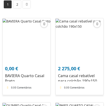
1
2
0,00
€
2 275,00
€
BAVIERA Quarto Casal
Cama casal rebatível
Preto
para colchão 190×150
0.0
0 Comentários
0.0
0 Comentários