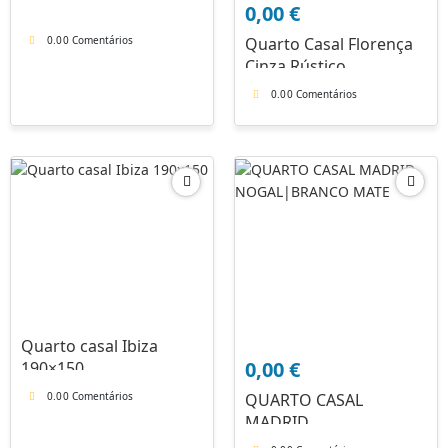
0,00
€
0.0
0 Comentários
Quarto Casal Florença
Cinza Rústico
0.0
0 Comentários
Quarto casal Ibiza
0,00
€
190×150
0.0
0 Comentários
QUARTO CASAL
MADRID
NOGAL|BRANCO MATE