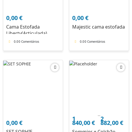
0,00
€
0,00
€
Cama Estofada
Majestic cama estofada
Liberty(Articulada)
0.0
0 Comentários
0.0
0 Comentários
–
Price
1
2
range:
0,00
€
840,00
€
882,00
€
1
SET SOPHIE
Sommier + Colchão