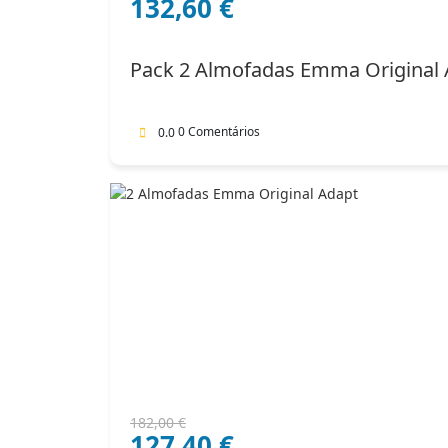
132,60
€
preço
preço
original
atual
era:
é:
Pack 2 Almofadas Emma Original 
204,00 €.
132,60 €.
0 Comentários
0.0
O
O
182,00
€
127,40
€
preço
preço