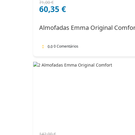
O
O
71,00
€
60,35
€
preço
preço
original
atual
era:
é:
Almofadas Emma Original Comfor
71,00 €.
60,35 €.
0 Comentários
0.0
O
O
142,00
€