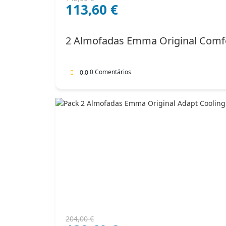
113,60
€
preço
preço
original
atual
era:
é:
2 Almofadas Emma Original Comf
142,00 €.
113,60 €.
0 Comentários
0.0
O
O
204,00
€