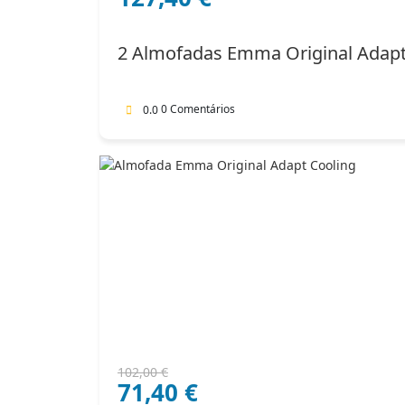
original
atual
era:
é:
2 Almofadas Emma Original Adap
182,00 €.
127,40 €.
0 Comentários
0.0
O
O
102,00
€
71,40
€
preço
preço