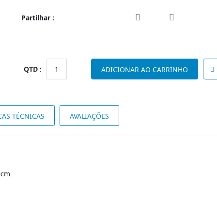
Partilhar :
Quantidade
ADICIONAR AO CARRINHO
de
WOODSTOCK-
LED
Floor
CAS TÉCNICAS
AVALIAÇÕES
Lamp
5W
L70
W23
H130cm
0cm