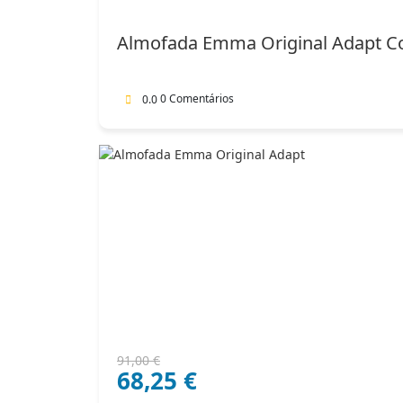
original
atual
era:
é:
Almofada Emma Original Adapt C
102,00 €.
71,40 €.
0 Comentários
0.0
O
O
91,00
€
68,25
€
preço
preço
original
atual