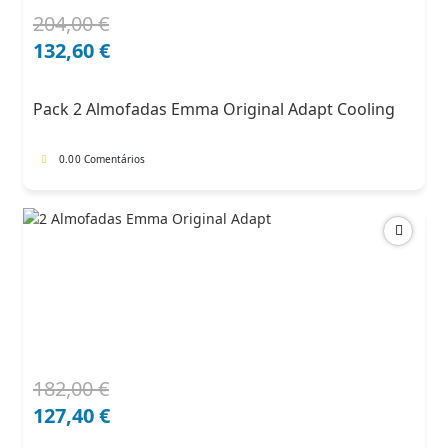
204,00
€
O
O
preço
preço
132,60
€
original
atual
era:
é:
Pack 2 Almofadas Emma Original Adapt Cooling
204,00 €.
132,60 €.
0.0
0 Comentários
182,00
€
O
O
preço
preço
127,40
€
original
atual