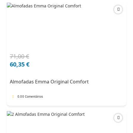
71,00
€
O
O
preço
preço
60,35
€
original
atual
era:
é:
Almofadas Emma Original Comfort
71,00 €.
60,35 €.
0.0
0 Comentários