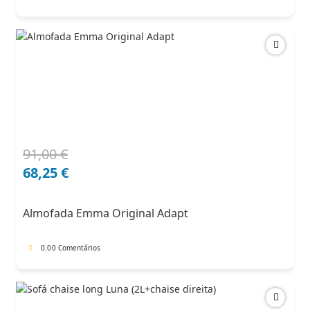
91,00
€
O
O
preço
preço
68,25
€
original
atual
era:
é:
Almofada Emma Original Adapt
91,00 €.
68,25 €.
0.0
0 Comentários