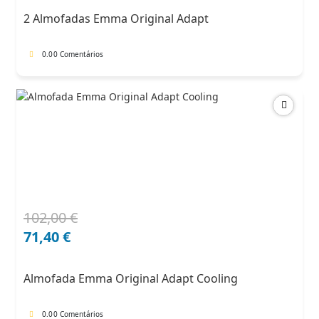
era:
é:
2 Almofadas Emma Original Adapt
182,00 €.
127,40 €.
0.0
0 Comentários
102,00
€
O
O
preço
preço
71,40
€
original
atual
era:
é:
Almofada Emma Original Adapt Cooling
102,00 €.
71,40 €.
0.0
0 Comentários