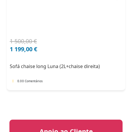
1 500,00
€
O
O
preço
preço
1 199,00
€
original
atual
era:
é:
Sofá chaise long Luna (2L+chaise direita)
1
1
500,00 €.
199,00 €.
0.0
0 Comentários
Apoio ao Cliente