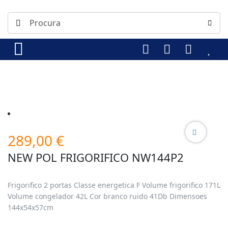
289,00
€
NEW POL FRIGORIFICO NW144P2
Frigorifico 2 portas Classe energetica F Volume frigorifico 171L
Volume congelador 42L Cor branco ruido 41Db Dimensoes
144x54x57cm