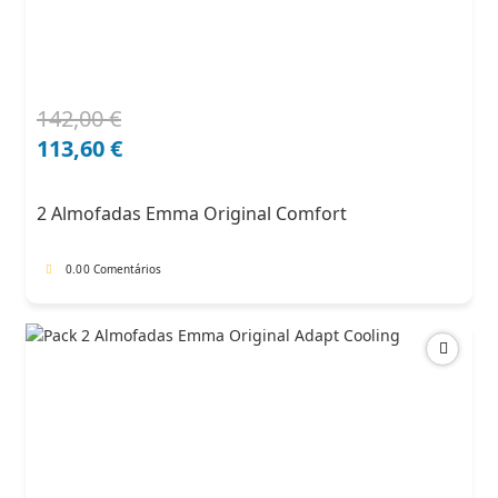
142,00
€
O
O
preço
preço
113,60
€
original
atual
era:
é:
2 Almofadas Emma Original Comfort
142,00 €.
113,60 €.
0.0
0 Comentários