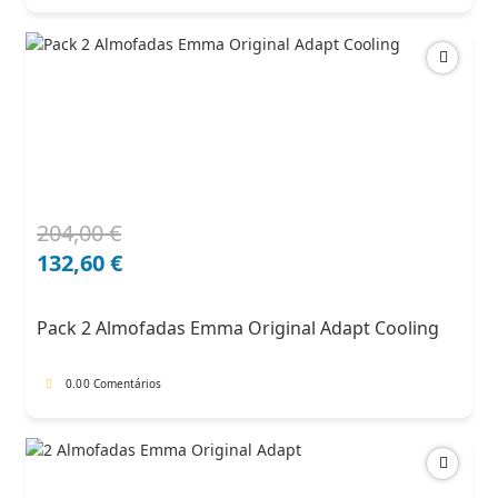
204,00
€
O
O
preço
preço
132,60
€
original
atual
era:
é:
Pack 2 Almofadas Emma Original Adapt Cooling
204,00 €.
132,60 €.
0.0
0 Comentários