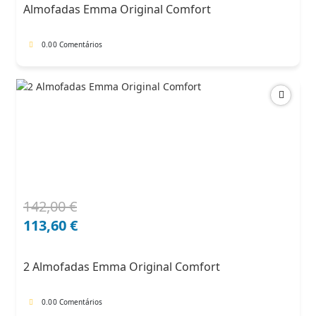
Almofadas Emma Original Comfort
71,00 €.
60,35 €.
0.0
0 Comentários
142,00
€
O
O
preço
preço
113,60
€
original
atual
era:
é:
2 Almofadas Emma Original Comfort
142,00 €.
113,60 €.
0.0
0 Comentários