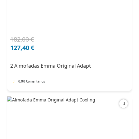
182,00
€
O
O
preço
preço
127,40
€
original
atual
era:
é:
2 Almofadas Emma Original Adapt
182,00 €.
127,40 €.
0.0
0 Comentários