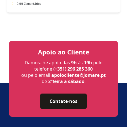
0.0
0 Comentários
Apoio ao Cliente
Damos-lhe apoio das
9h
às
19h
pelo
telefone
(+351) 296 285 360
ou pelo email
apoiocliente@jomare.pt
de
2ªfeira a sábado
!
Contate-nos