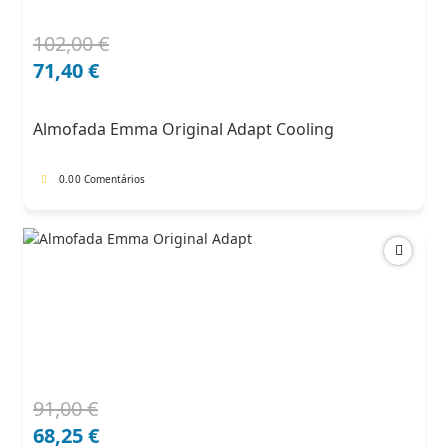
102,00
€
O
O
preço
preço
71,40
€
original
atual
era:
é:
Almofada Emma Original Adapt Cooling
102,00 €.
71,40 €.
0.0
0 Comentários
91,00
€
O
O
preço
preço
68,25
€