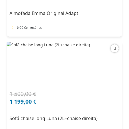
original
atual
era:
é:
Almofada Emma Original Adapt
91,00 €.
68,25 €.
0.0
0 Comentários
1 500,00
€
O
O
preço
preço
1 199,00
€
original
atual
era:
é:
Sofá chaise long Luna (2L+chaise direita)
1
1
500,00 €.
199,00 €.