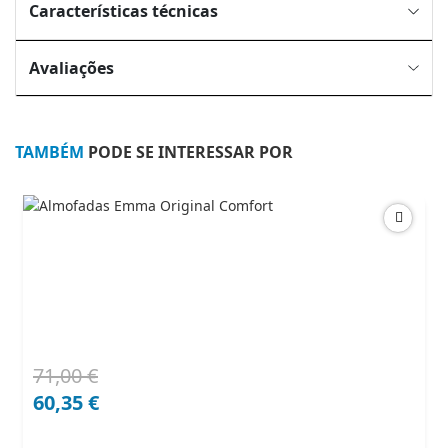
Características técnicas
Avaliações
TAMBÉM
PODE SE INTERESSAR POR
71,00
€
O
O
preço
preço
60,35
€
original
atual
era:
é: