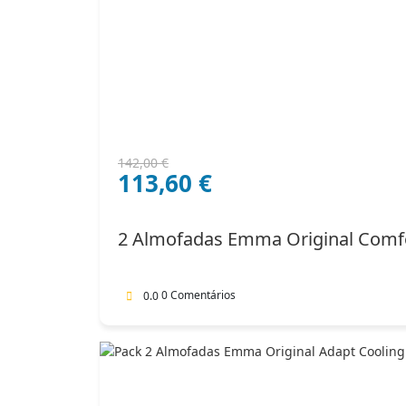
O
O
142,00
€
113,60
€
preço
preço
original
atual
era:
é:
2 Almofadas Emma Original Comf
142,00 €.
113,60 €.
0 Comentários
0.0