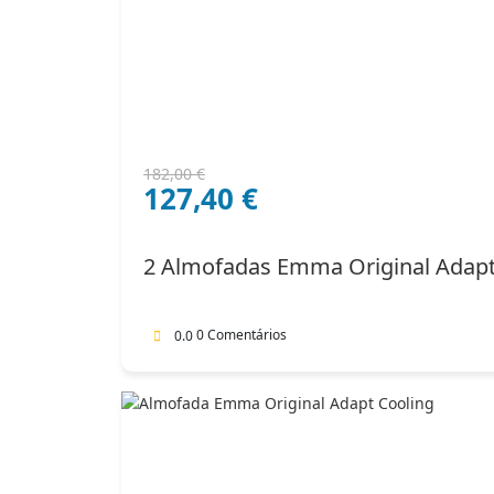
O
O
182,00
€
127,40
€
preço
preço
original
atual
era:
é:
2 Almofadas Emma Original Adap
182,00 €.
127,40 €.
0 Comentários
0.0