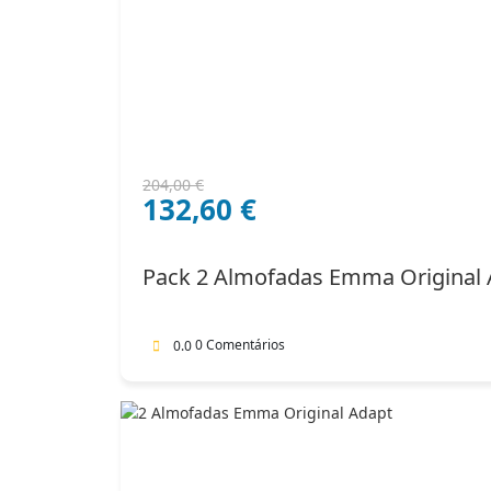
O
O
204,00
€
132,60
€
preço
preço
original
atual
era:
é:
Pack 2 Almofadas Emma Original 
204,00 €.
132,60 €.
0 Comentários
0.0