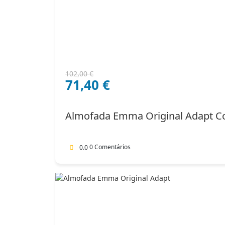
O
O
102,00
€
71,40
€
preço
preço
original
atual
era:
é:
Almofada Emma Original Adapt C
102,00 €.
71,40 €.
0 Comentários
0.0