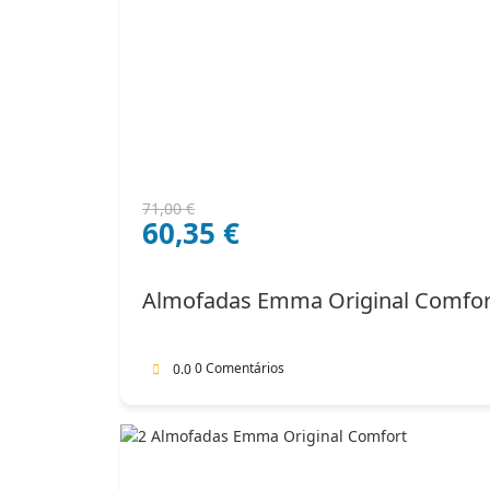
O
O
71,00
€
60,35
€
preço
preço
original
atual
era:
é:
Almofadas Emma Original Comfor
71,00 €.
60,35 €.
0 Comentários
0.0