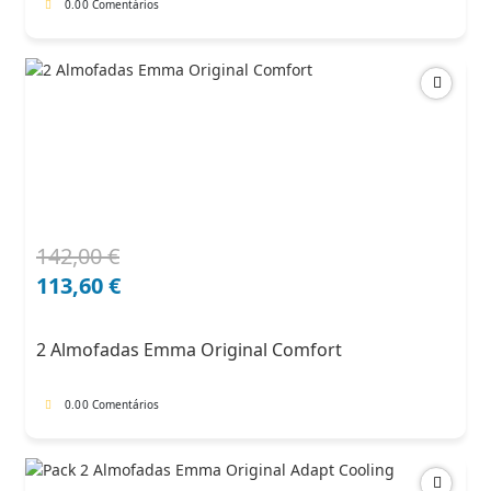
0.0
0 Comentários
142,00
€
O
O
preço
preço
113,60
€
original
atual
era:
é:
2 Almofadas Emma Original Comfort
142,00 €.
113,60 €.
0.0
0 Comentários