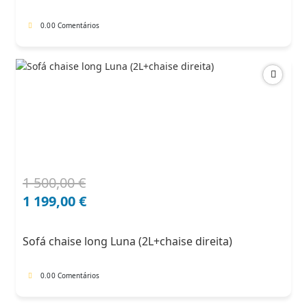
0.0
0 Comentários
1 500,00
€
O
O
preço
preço
1 199,00
€
original
atual
era:
é:
Sofá chaise long Luna (2L+chaise direita)
1
1
500,00 €.
199,00 €.
0.0
0 Comentários