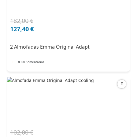
182,00
€
O
O
preço
preço
127,40
€
original
atual
era:
é:
2 Almofadas Emma Original Adapt
182,00 €.
127,40 €.
0.0
0 Comentários
102,00
€
O
O