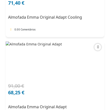
preço
preço
71,40
€
original
atual
era:
é:
Almofada Emma Original Adapt Cooling
102,00 €.
71,40 €.
0.0
0 Comentários
91,00
€
O
O
preço
preço
68,25
€
original
atual
era:
é:
Almofada Emma Original Adapt
91,00 €.
68,25 €.