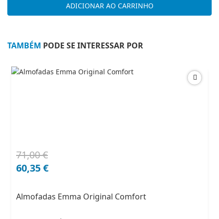
ADICIONAR AO CARRINHO
PANELA
COZEDURA
LEN
TAMBÉM
PODE SE INTERESSAR POR
71,00
€
O
O
preço
preço
60,35
€
original
atual
era:
é:
Almofadas Emma Original Comfort
71,00 €.
60,35 €.