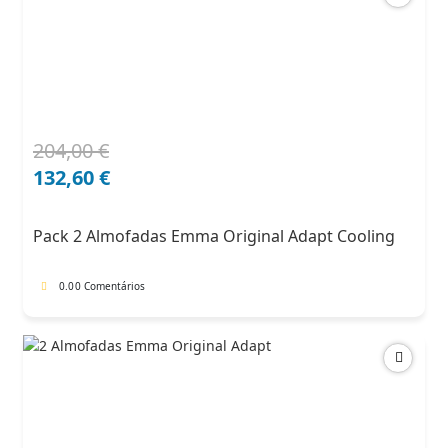
204,00
€
O
O
preço
preço
132,60
€
original
atual
era:
é:
Pack 2 Almofadas Emma Original Adapt Cooling
204,00 €.
132,60 €.
0.0
0 Comentários