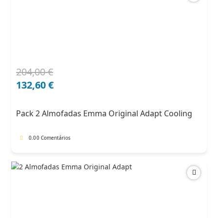
204,00
€
O
O
preço
preço
132,60
€
original
atual
era:
é:
Pack 2 Almofadas Emma Original Adapt Cooling
204,00 €.
132,60 €.
0.0
0 Comentários