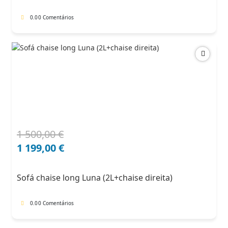
0.0
0 Comentários
1 500,00
€
O
O
preço
preço
1 199,00
€
original
atual
era:
é:
Sofá chaise long Luna (2L+chaise direita)
1
1
500,00 €.
199,00 €.
0.0
0 Comentários