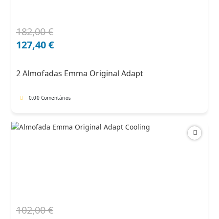
182,00
€
O
O
preço
preço
127,40
€
original
atual
era:
é:
2 Almofadas Emma Original Adapt
182,00 €.
127,40 €.
0.0
0 Comentários
102,00
€
O
O