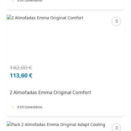
0.0
0 Comentários
142,00
€
O
O
preço
preço
113,60
€
original
atual
era:
é:
2 Almofadas Emma Original Comfort
142,00 €.
113,60 €.
0.0
0 Comentários