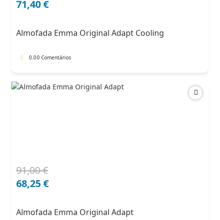
preço
preço
71,40
€
original
atual
era:
é:
Almofada Emma Original Adapt Cooling
102,00 €.
71,40 €.
0.0
0 Comentários
91,00
€
O
O
preço
preço
68,25
€
original
atual
era:
é:
Almofada Emma Original Adapt
91,00 €.
68,25 €.