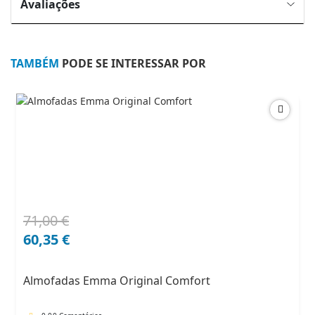
Avaliações
TAMBÉM
PODE SE INTERESSAR POR
71,00
€
O
O
preço
preço
60,35
€
original
atual
era:
é:
Almofadas Emma Original Comfort
71,00 €.
60,35 €.