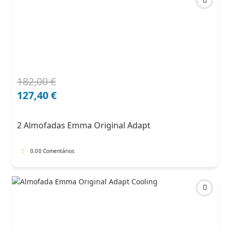
182,00
€
O
O
preço
preço
127,40
€
original
atual
era:
é:
2 Almofadas Emma Original Adapt
182,00 €.
127,40 €.
0.0
0 Comentários