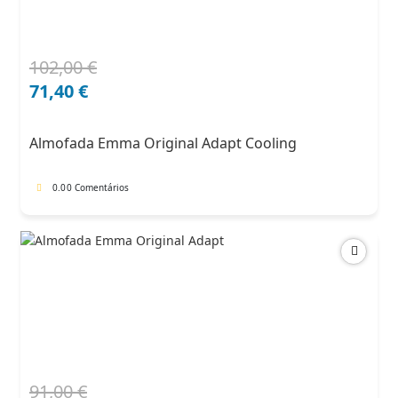
102,00
€
O
O
preço
preço
71,40
€
original
atual
era:
é:
Almofada Emma Original Adapt Cooling
102,00 €.
71,40 €.
0.0
0 Comentários
91,00
€
O
O