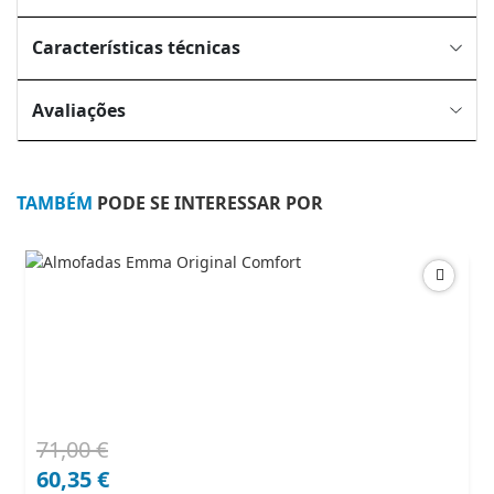
Características técnicas
Avaliações
TAMBÉM
PODE SE INTERESSAR POR
71,00
€
O
O
preço
preço
60,35
€