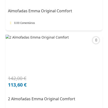
original
atual
era:
é:
Almofadas Emma Original Comfort
71,00 €.
60,35 €.
0.0
0 Comentários
142,00
€
O
O
preço
preço
113,60
€
original
atual
era:
é:
2 Almofadas Emma Original Comfort
142,00 €.
113,60 €.