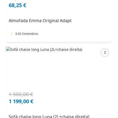
preço
preço
68,25
€
original
atual
era:
é:
Almofada Emma Original Adapt
91,00 €.
68,25 €.
0.0
0 Comentários
1 500,00
€
O
O
preço
preço
1 199,00
€
original
atual
era:
é:
Sofá chaise long Luna (2L+chaise direita)