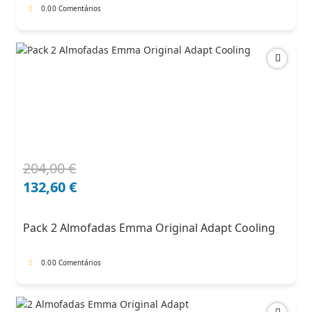
0.0
0 Comentários
204,00
€
O
O
preço
preço
132,60
€
original
atual
era:
é:
Pack 2 Almofadas Emma Original Adapt Cooling
204,00 €.
132,60 €.
0.0
0 Comentários