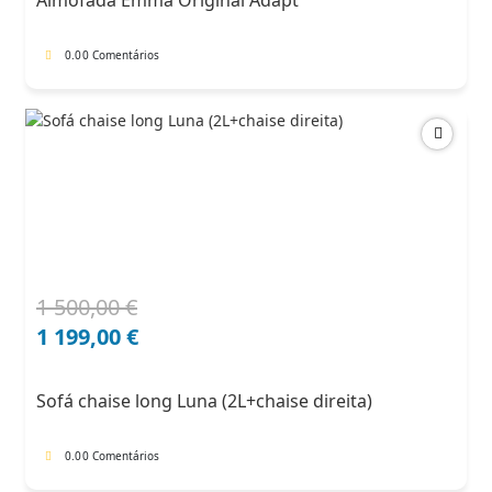
Almofada Emma Original Adapt
91,00 €.
68,25 €.
0.0
0 Comentários
1 500,00
€
O
O
preço
preço
1 199,00
€
original
atual
era:
é:
Sofá chaise long Luna (2L+chaise direita)
1
1
500,00 €.
199,00 €.
0.0
0 Comentários