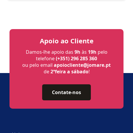
Apoio ao Cliente
Damos-lhe apoio das
9h
às
19h
pelo
telefone
(+351) 296 285 360
ou pelo email
apoiocliente@jomare.pt
de
2ªfeira a sábado
!
Contate-nos