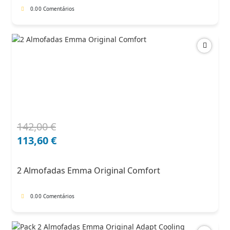
0.0
0 Comentários
142,00
€
O
O
preço
preço
113,60
€
original
atual
era:
é:
2 Almofadas Emma Original Comfort
142,00 €.
113,60 €.
0.0
0 Comentários