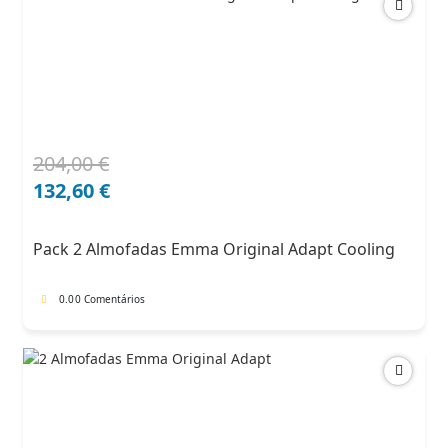
204,00
€
O
O
preço
preço
132,60
€
original
atual
era:
é:
Pack 2 Almofadas Emma Original Adapt Cooling
204,00 €.
132,60 €.
0.0
0 Comentários