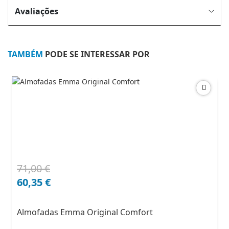
Avaliações
TAMBÉM
PODE SE INTERESSAR POR
71,00
€
O
O
preço
preço
60,35
€
original
atual
era:
é:
Almofadas Emma Original Comfort
71,00 €.
60,35 €.