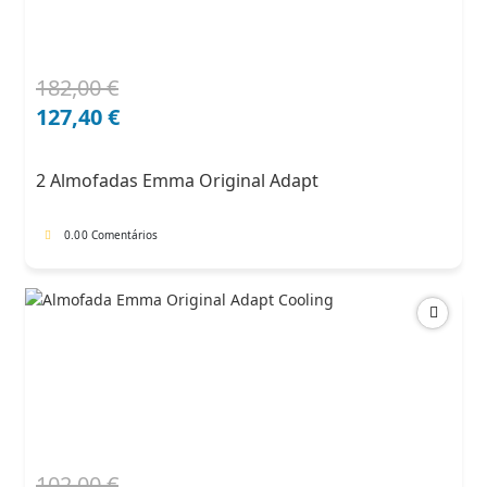
182,00
€
O
O
preço
preço
127,40
€
original
atual
era:
é:
2 Almofadas Emma Original Adapt
182,00 €.
127,40 €.
0.0
0 Comentários
102,00
€