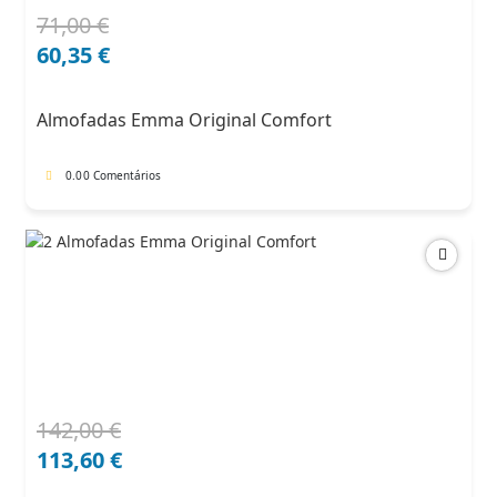
71,00
€
O
O
preço
preço
60,35
€
original
atual
era:
é:
Almofadas Emma Original Comfort
71,00 €.
60,35 €.
0.0
0 Comentários
142,00
€
O
O
preço
preço
113,60
€
original
atual