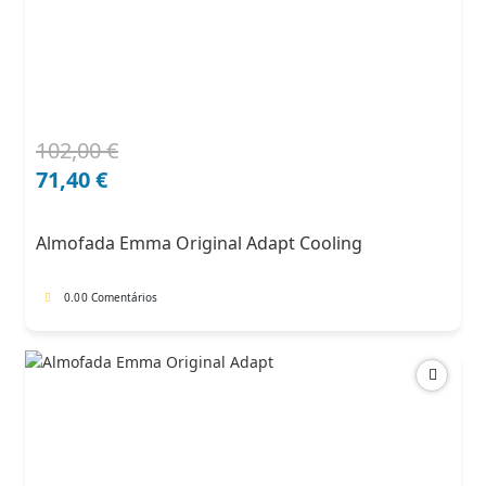
102,00
€
O
O
preço
preço
71,40
€
original
atual
era:
é:
Almofada Emma Original Adapt Cooling
102,00 €.
71,40 €.
0.0
0 Comentários