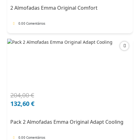
era:
é:
2 Almofadas Emma Original Comfort
142,00 €.
113,60 €.
0.0
0 Comentários
204,00
€
O
O
preço
preço
132,60
€
original
atual
era:
é:
Pack 2 Almofadas Emma Original Adapt Cooling
204,00 €.
132,60 €.
0.0
0 Comentários