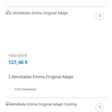
182,00
€
O
O
preço
preço
127,40
€
original
atual
era:
é:
2 Almofadas Emma Original Adapt
182,00 €.
127,40 €.
0.0
0 Comentários