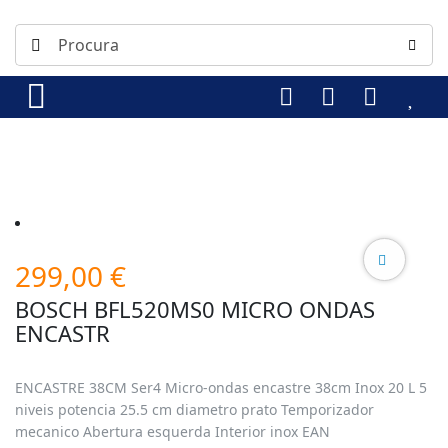
299,00
€
BOSCH BFL520MS0 MICRO ONDAS
ENCASTR
ENCASTRE 38CM Ser4 Micro-ondas encastre 38cm Inox 20 L 5
niveis potencia 25.5 cm diametro prato Temporizador
mecanico Abertura esquerda Interior inox EAN