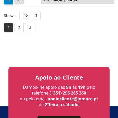
Show :
12
1
2
Apoio ao Cliente
Damos-lhe apoio das
9h
às
19h
pelo
telefone
(+351) 296 285 360
ou pelo email
apoiocliente@jomare.pt
de
2ªfeira a sábado
!