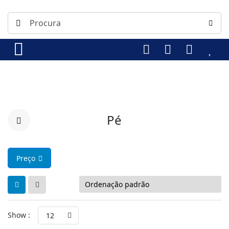
Pé
Preço
Show :
12