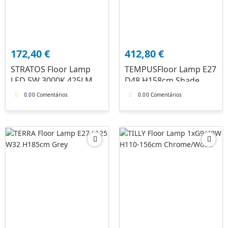
172,40
€
412,80
€
STRATOS Floor Lamp
TEMPUSFloor Lamp E27
LED 5W 3000K 425LM
D48 H158cm Shade
Silvergrey
Beige/Wood
0.0
0 Comentários
0.0
0 Comentários