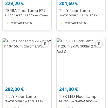
229,20
€
204,60
€
TERRA Floor Lamp E27
TILLY Floor Lamp
L125 W32 H185cm Grey
1xG9/40W H110-156cm
Chrome/Wood
0.0
0 Comentários
0.0
0 Comentários
282,00
€
241,80
€
TILLY Floor Lamp
TISK LED Floor Lamp
2xG9/40W H110-156cm
H120cm 2x5W 900lm
Chrome/Woo
2700K Red C