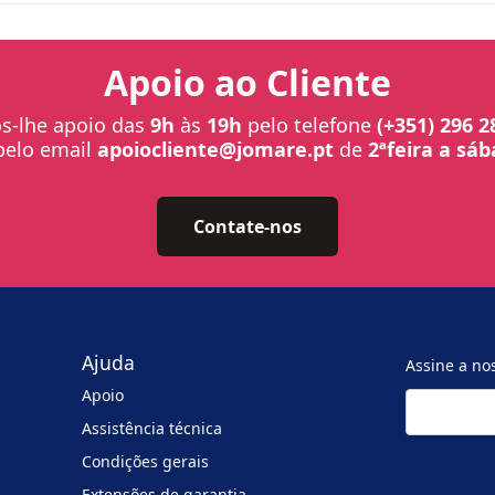
Apoio ao Cliente
-lhe apoio das
9h
às
19h
pelo telefone
(+351) 296 2
pelo email
apoiocliente@jomare.pt
de
2ªfeira a sá
Contate-nos
Ajuda
Assine a no
Apoio
Assistência técnica
Condições gerais
Extensões de garantia