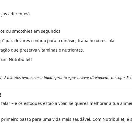
ojas aderentes)
hos ou smoothies em segundos.
p” para levares contigo para o ginásio, trabalho ou escola.
ração que preserva vitaminas e nutrientes.
r um Nutribullet!
 de 2 minutos tenho o meu batido pronto e posso levar diretamente no copo. R
!
falar – e os estoques estão a voar. Se queres melhorar a tua alime
 primeiro passo para uma vida mais saudável. Com Nutribullet, é só 