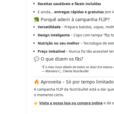
Receitas saudáveis e fáceis incluídas
E ainda…
entregas rápidas e gratuitas
(em l
🥦 Porquê aderir à campanha FLIP?
Versatilidade
– Prepara batidos, sopas, mol
Design inteligente
– Copo com tampa “flip to
Nutrição no seu melhor
– Tecnologia de ext
Preço imbatível
– Nunca foi tão acessível te
💬 O que dizem os fãs?
“É o meu novo aliado de todos os dias! Em menos
— Mariana C., Cliente Nutribullet
🔥 Aproveita – Só por tempo limitado
A campanha FLIP da Nutribullet está a dar que 
o momento certo.
👉
Visita a nossa loja ou compra online
e dá o