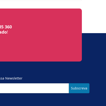
85 360
bado
!
ssa Newsletter
Subscreva