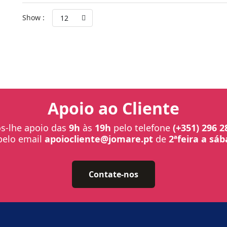
Show :
12
Apoio ao Cliente
-lhe apoio das
9h
às
19h
pelo telefone
(+351) 296 2
pelo email
apoiocliente@jomare.pt
de
2ªfeira a sá
Contate-nos