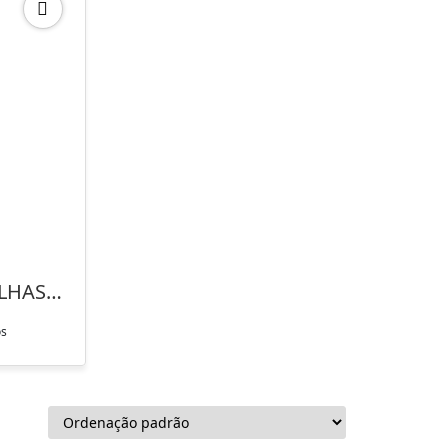
ILHAS
os