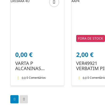
FORA DE STOCK
0,00
€
2,00
€
VARTA P
VER49921
ALCANINAS
VERBATIM P
ENERGY LR03AAA
AL AAP4
4U
0 Comentários
0 Comentári
0.0
0.0