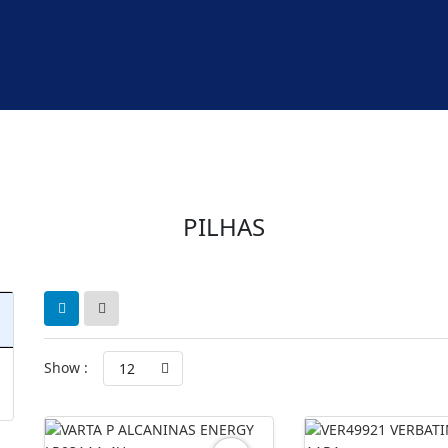
PILHAS
Show :
12
Preço
Preço
mínimo
máximo