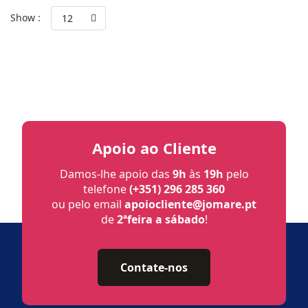
Show :
12
Apoio ao Cliente
Damos-lhe apoio das
9h
às
19h
pelo
telefone
(+351) 296 285 360
ou pelo email
apoiocliente@jomare.pt
de
2ªfeira a sábado
!
Contate-nos