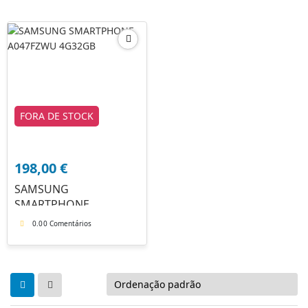
FORA DE STOCK
198,00
€
SAMSUNG
SMARTPHONE
A047FZWU 4G32GB
0.0
0 Comentários