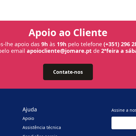
Apoio ao Cliente
-lhe apoio das
9h
às
19h
pelo telefone
(+351) 296 2
pelo email
apoiocliente@jomare.pt
de
2ªfeira a sá
Contate-nos
Ajuda
Assine a no
Apoio
Assistência técnica