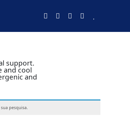
l support.
e and cool
ergenic and
 sua pesquisa.