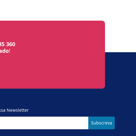
85 360
bado
!
ssa Newsletter
Subscreva