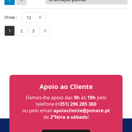
Show :
12
1
2
3
Apoio ao Cliente
Damos-lhe apoio das
9h
às
19h
pelo
telefone
(+351) 296 285 360
ou pelo email
apoiocliente@jomare.pt
de
2ªfeira a sábado
!