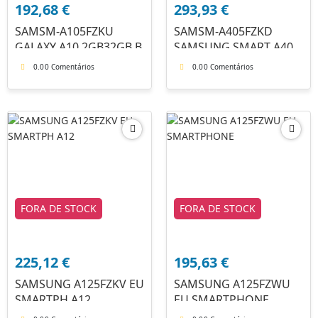
192,68
€
293,93
€
SAMSM-A105FZKU
SAMSM-A405FZKD
GALAXY A10 2GB32GB B
SAMSUNG SMART A40
4G
0.0
0 Comentários
0.0
0 Comentários
FORA DE STOCK
FORA DE STOCK
225,12
€
195,63
€
SAMSUNG A125FZKV EU
SAMSUNG A125FZWU
SMARTPH A12
EU SMARTPHONE