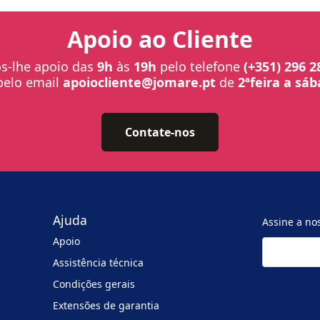
Apoio ao Cliente
-lhe apoio das
9h
às
19h
pelo telefone
(+351) 296 2
pelo email
apoiocliente@jomare.pt
de
2ªfeira a sá
Contate-nos
Ajuda
Assine a no
Apoio
Assistência técnica
Condições gerais
Extensões de garantia