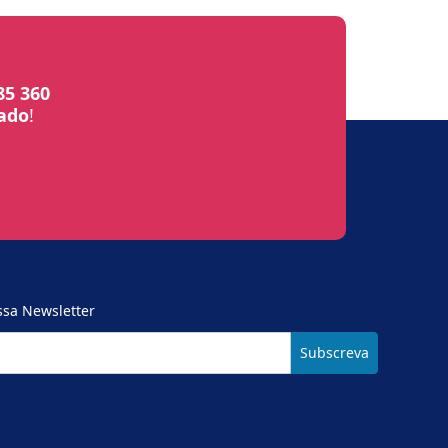
85 360
bado
!
ssa Newsletter
Subscreva