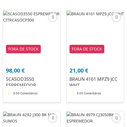
FORA DE STOCK
FORA DE STOCK
98,00
€
21,00
€
5CASOD3550
BRAUN 4161 MPZ9 JCC
ESPREMEDOR
WHT
CITRCASOCP300
0.0
0 Comentários
0.0
0 Comentários