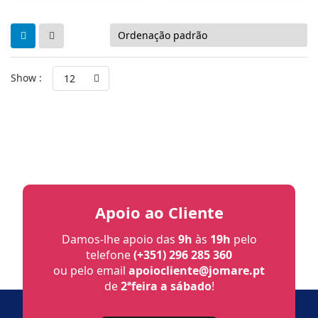
Show :
12
Apoio ao Cliente
Damos-lhe apoio das
9h
às
19h
pelo
telefone
(+351) 296 285 360
ou pelo email
apoiocliente@jomare.pt
de
2ªfeira a sábado
!