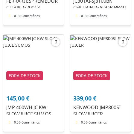
FERRARI ESPREMEDOR
JC301AI-SJ3100BK
CITRIN G20013
CENTRIFUGADOR BRAU
0.0
0 Comentários
0.0
0 Comentários
FORA DE STOCK
FORA DE STOCK
145,00
€
339,00
€
JMP 400WH JC KW
KENWOOD JMP800SI
SLOW JUICE SUMOS
SLOW JUICER
0.0
0 Comentários
0.0
0 Comentários