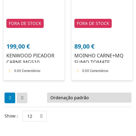
FORA DE STOCK
FORA DE STOCK
199,00
€
89,00
€
KENWOOD PICADOR
MOINHO CARNE+MQ
CARNE MG510
SUMO TOMATE
G200370
0.0
0 Comentários
0.0
0 Comentários
Show :
12