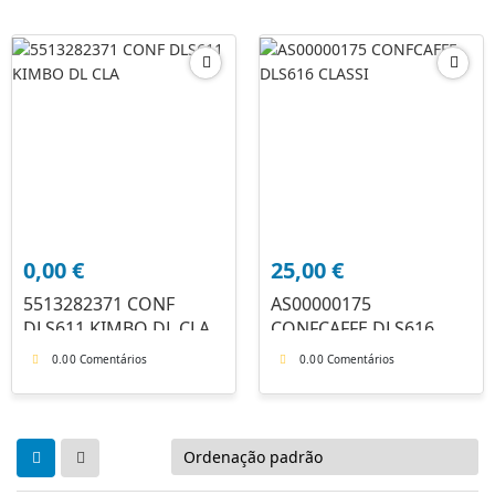
0,00
€
25,00
€
5513282371 CONF
AS00000175
DLS611 KIMBO DL CLA
CONFCAFFE DLS616
CLASSI
0.0
0 Comentários
0.0
0 Comentários