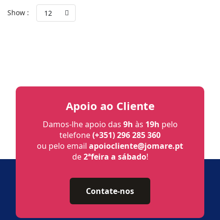
Show :
12
Apoio ao Cliente
Damos-lhe apoio das
9h
às
19h
pelo
telefone
(+351) 296 285 360
ou pelo email
apoiocliente@jomare.pt
de
2ªfeira a sábado
!
Contate-nos