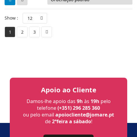
Show :
12
1
2
3
Apoio ao Cliente
Damos-lhe apoio das
9h
às
19h
pelo
telefone
(+351) 296 285 360
ou pelo email
apoiocliente@jomare.pt
de
2ªfeira a sábado
!