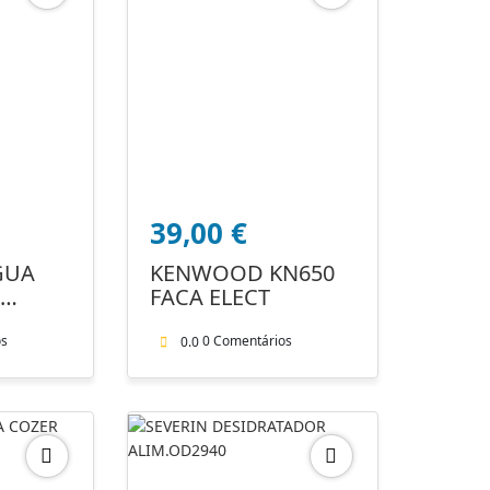
39,00
€
GUA
KENWOOD KN650
FACA ELECT
os
0 Comentários
0.0