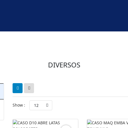
DIVERSOS
Show :
12
Preço
Preço
mínimo
máximo