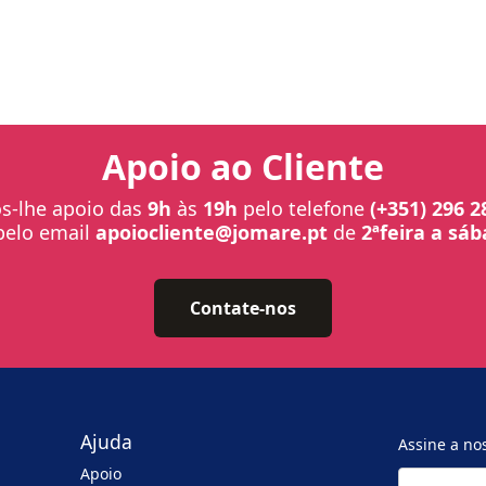
Apoio ao Cliente
-lhe apoio das
9h
às
19h
pelo telefone
(+351) 296 2
pelo email
apoiocliente@jomare.pt
de
2ªfeira a sá
Contate-nos
Ajuda
Assine a no
Apoio