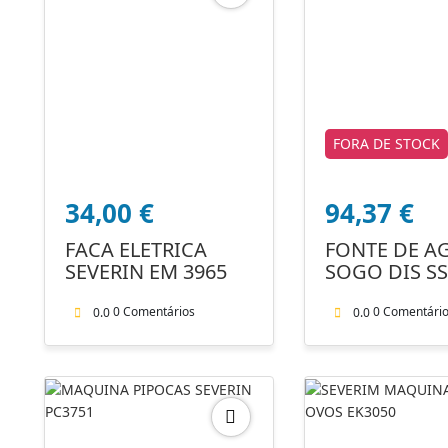
FORA DE STOCK
34,00
€
94,37
€
FACA ELETRICA
FONTE DE A
SEVERIN EM 3965
SOGO DIS SS
12010W
0 Comentários
0 Comentári
0.0
0.0