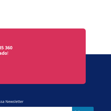
85 360
bado
!
ssa Newsletter