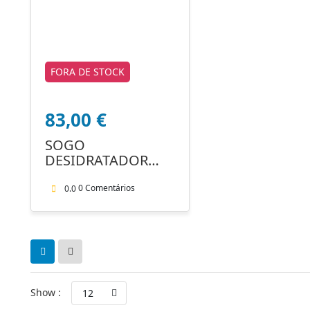
FORA DE STOCK
83,00
€
SOGO
DESIDRATADOR
DAL SS 10460
0 Comentários
0.0
Show :
12