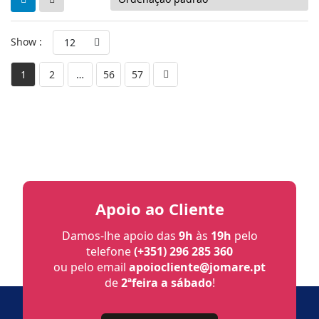
Show :
12
1
2
…
56
57
Apoio ao Cliente
Damos-lhe apoio das
9h
às
19h
pelo
telefone
(+351) 296 285 360
ou pelo email
apoiocliente@jomare.pt
de
2ªfeira a sábado
!