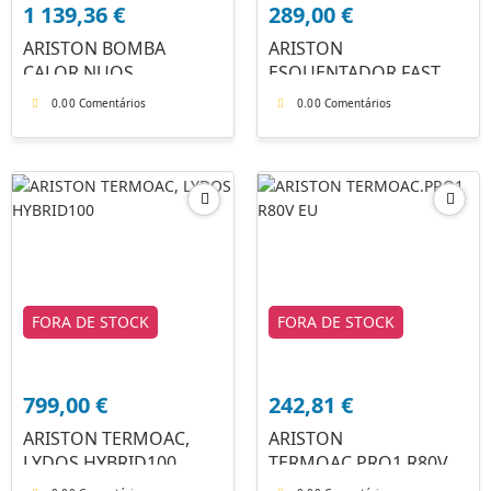
1 139,36
€
289,00
€
ARISTON BOMBA
ARISTON
CALOR NUOS
ESQUENTADOR FAST R
EVOA+110WH
X11LPG
0.0
0 Comentários
0.0
0 Comentários
FORA DE STOCK
FORA DE STOCK
799,00
€
242,81
€
ARISTON TERMOAC,
ARISTON
LYDOS HYBRID100
TERMOAC.PRO1 R80V
EU