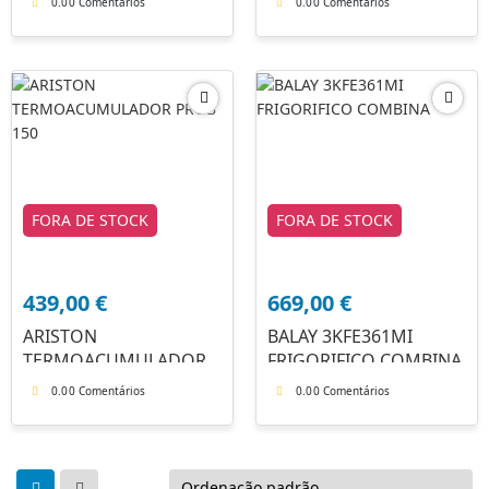
0.0
0 Comentários
0.0
0 Comentários
FORA DE STOCK
FORA DE STOCK
439,00
€
669,00
€
ARISTON
BALAY 3KFE361MI
TERMOACUMULADOR
FRIGORIFICO COMBINA
PROB 150
0.0
0 Comentários
0.0
0 Comentários