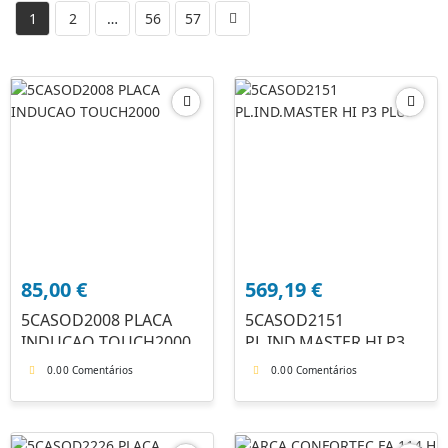
1
2
…
56
57
85,00
€
569,19
€
5CASOD2008 PLACA
5CASOD2151
INDUCAO TOUCH2000
PL.IND.MASTER HI P3
PLUS
0.0
0 Comentários
0.0
0 Comentários