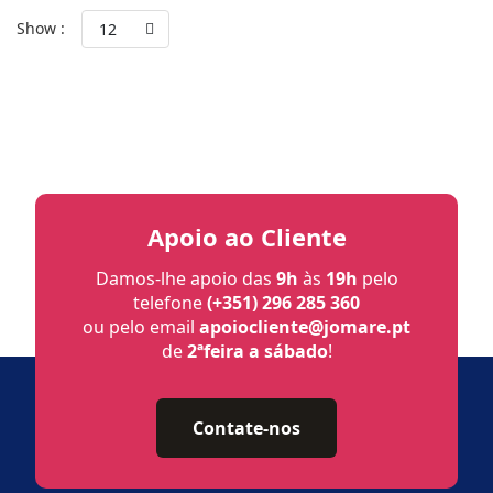
Show :
12
Apoio ao Cliente
Damos-lhe apoio das
9h
às
19h
pelo
telefone
(+351) 296 285 360
ou pelo email
apoiocliente@jomare.pt
de
2ªfeira a sábado
!
Contate-nos