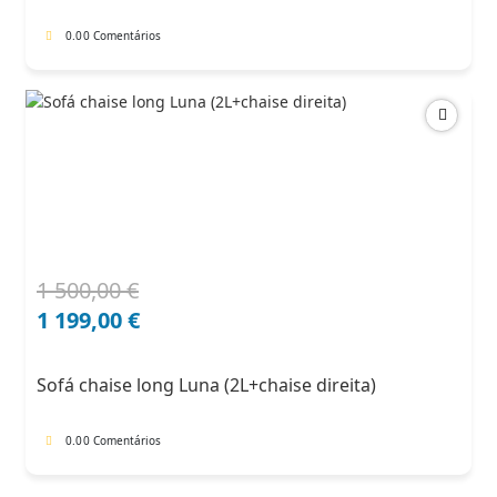
0.0
0 Comentários
1 500,00
€
O
O
preço
preço
1 199,00
€
original
atual
era:
é:
Sofá chaise long Luna (2L+chaise direita)
1
1
500,00 €.
199,00 €.
0.0
0 Comentários