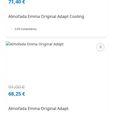
preço
preço
71,40
€
original
atual
era:
é:
Almofada Emma Original Adapt Cooling
102,00 €.
71,40 €.
0.0
0 Comentários
91,00
€
O
O
preço
preço
68,25
€
original
atual
era:
é:
Almofada Emma Original Adapt
91,00 €.
68,25 €.