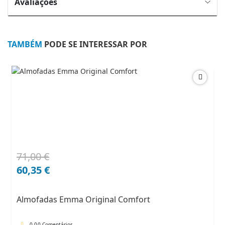
Avaliações
TAMBÉM
PODE SE INTERESSAR POR
71,00
€
O
O
preço
preço
60,35
€
original
atual
era:
é:
Almofadas Emma Original Comfort
71,00 €.
60,35 €.
0.0
0 Comentários