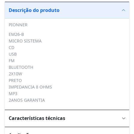
Descrição do produto
PIONNER
EM26-B
MICRO SISTEMA
CD
USB
FM
BLUETOOTH
2X10W
PRETO
IMPEDANCIA 8 OHMS
MP3
2ANOS GARANTIA
Características técnicas