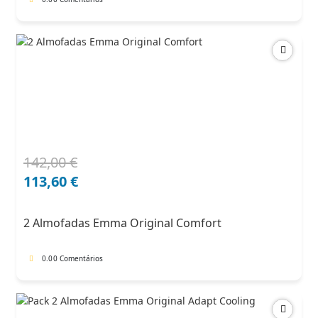
142,00
€
O
O
preço
preço
113,60
€
original
atual
era:
é:
2 Almofadas Emma Original Comfort
142,00 €.
113,60 €.
0.0
0 Comentários