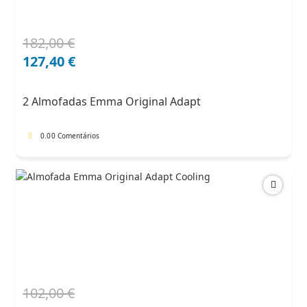
182,00
€
O
O
preço
preço
127,40
€
original
atual
era:
é:
2 Almofadas Emma Original Adapt
182,00 €.
127,40 €.
0.0
0 Comentários
102,00
€
O
O