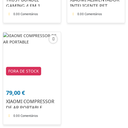
GAMING 4 EM 1
INTELIGENTE PET
GTX1180
0.0
0 Comentários
0.0
0 Comentários
FORA DE STOCK
79,00
€
XIAOMI COMPRESSOR
DE AR PORTABLE
0.0
0 Comentários