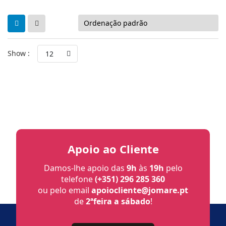
Show :
12
Apoio ao Cliente
Damos-lhe apoio das
9h
às
19h
pelo
telefone
(+351) 296 285 360
ou pelo email
apoiocliente@jomare.pt
de
2ªfeira a sábado
!