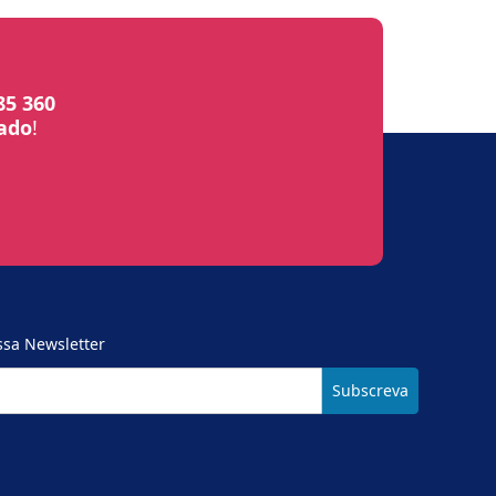
85 360
bado
!
ssa Newsletter
Subscreva