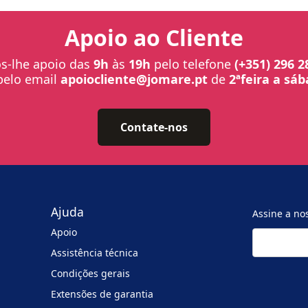
Apoio ao Cliente
-lhe apoio das
9h
às
19h
pelo telefone
(+351) 296 2
pelo email
apoiocliente@jomare.pt
de
2ªfeira a sá
Contate-nos
Ajuda
Assine a no
Apoio
Assistência técnica
Condições gerais
Extensões de garantia